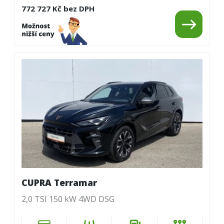
772 727 Kč bez DPH
CUPRA Terramar
2,0 TSI 150 kW 4WD DSG