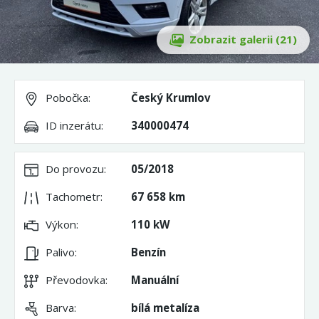
Zobrazit galerii (21)
Pobočka:
Český Krumlov
ID inzerátu:
340000474
Do provozu:
05/2018
Tachometr:
67 658 km
Výkon:
110 kW
Palivo:
Benzín
Převodovka:
Manuální
Barva:
bílá metalíza