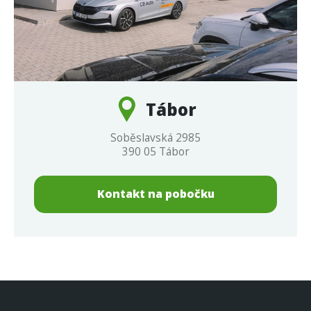
Tábor
Soběslavská 2985
390 05 Tábor
Kontakt na pobočku