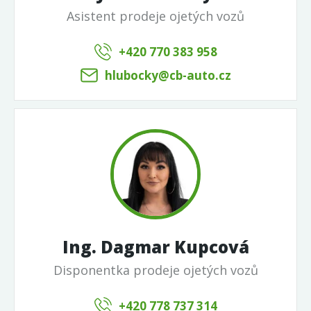
Asistent prodeje ojetých vozů
+420 770 383 958
hlubocky@cb-auto.cz
Ing. Dagmar Kupcová
Disponentka prodeje ojetých vozů
+420 778 737 314