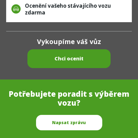
Ocenění vašeho stávajícího vozu
zdarma
Vykoupíme váš vůz
Chci ocenit
Potřebujete poradit s výběrem
vozu?
Napsat zprávu