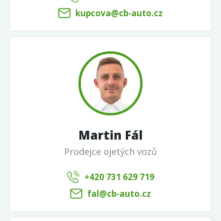
kupcova@cb-auto.cz
Martin Fál
Prodejce ojetých vozů
+420 731 629 719
fal@cb-auto.cz