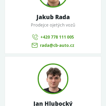
Jakub Rada
Prodejce ojetých vozů
+420 778 111 005
rada@cb-auto.cz
Jan Hlubocký