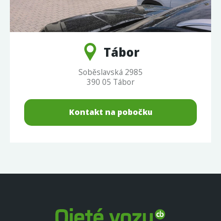
Tábor
Soběslavská 2985
390 05 Tábor
Kontakt na pobočku