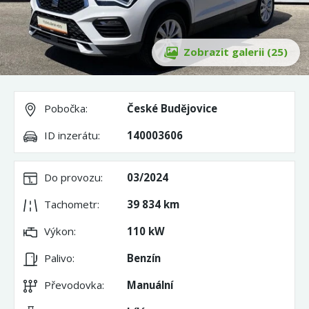
Zobrazit galerii (25)
Pobočka:
České Budějovice
ID inzerátu:
140003606
Do provozu:
03/2024
Tachometr:
39 834 km
Výkon:
110 kW
Palivo:
Benzín
Převodovka:
Manuální