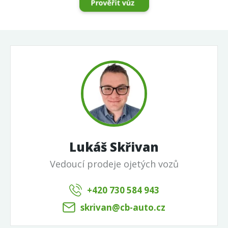
Lukáš Skřivan
Vedoucí prodeje ojetých vozů
+420 730 584 943
skrivan@cb-auto.cz