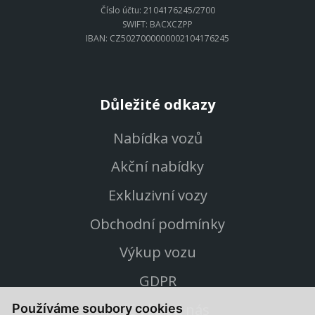
Číslo účtu: 2104176245/2700
SWIFT: BACXCZPP
IBAN: CZ5027000000002104176245
Důležité odkazy
Nabídka vozů
Akční nabídky
Exkluzivní vozy
Obchodní podmínky
Výkup vozu
GDPR
Proč vůz od nás
Používáme soubory cookies