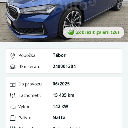
Zobrazit galerii (26)
Pobočka:
Tábor
ID inzerátu:
240001304
Do provozu:
06/2025
Tachometr:
15 435 km
Výkon:
142 kW
Palivo:
Nafta