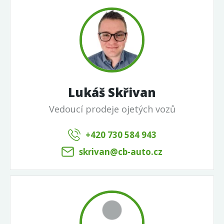
Lukáš Skřivan
Vedoucí prodeje ojetých vozů
+420 730 584 943
skrivan@cb-auto.cz