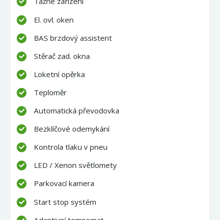
Tažné zařízení
El. ovl. oken
BAS brzdový assistent
Stěrač zad. okna
Loketní opěrka
Teploměr
Automatická převodovka
Bezklíčové odemykání
Kontrola tlaku v pneu
LED / Xenon světlomety
Parkovací kamera
Start stop systém
Adaptivní tempomat