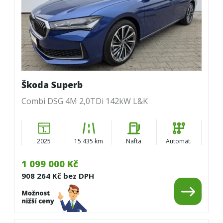
Škoda Superb
Combi DSG 4M 2,0TDi 142kW L&K
2025
15 435 km
Nafta
Automat.
1 099 000 Kč
908 264 Kč bez DPH