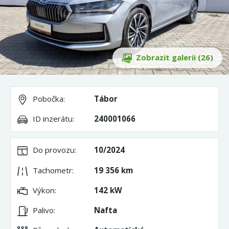
Zobrazit galerii (26)
Pobočka:
Tábor
ID inzerátu:
240001066
Do provozu:
10/2024
Tachometr:
19 356 km
Výkon:
142 kW
Palivo:
Nafta