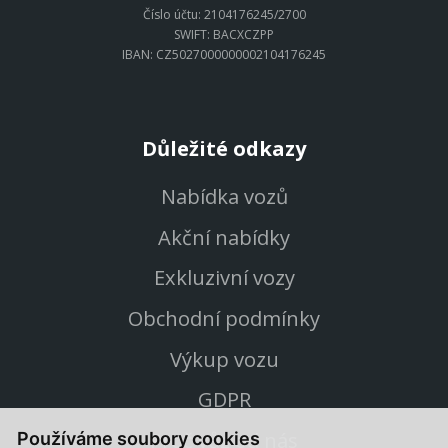
Číslo účtu: 2104176245/2700
SWIFT: BACXCZPP
IBAN: CZ5027000000002104176245
Důležité odkazy
Nabídka vozů
Akční nabídky
Exkluzivní vozy
Obchodní podmínky
Výkup vozu
GDPR
Proč vůz od nás
Používáme soubory cookies