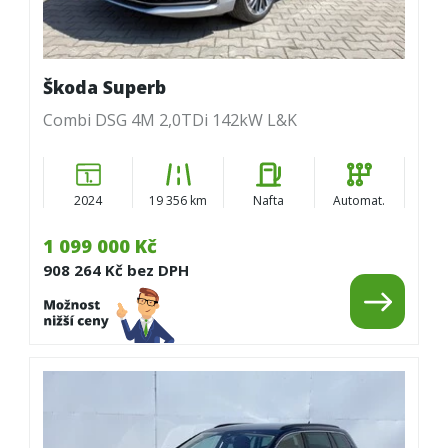
Škoda Superb
Combi DSG 4M 2,0TDi 142kW L&K
2024
19 356 km
Nafta
Automat.
1 099 000 Kč
908 264 Kč bez DPH