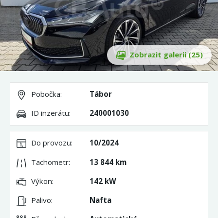
Zobrazit galerii (25)
Pobočka:
Tábor
ID inzerátu:
240001030
Do provozu:
10/2024
Tachometr:
13 844 km
Výkon:
142 kW
Palivo:
Nafta