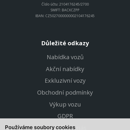
Číslo účtu: 2104176245/2700
SWIFT: BACXCZPP
IBAN: CZ5027000000002104176245
Důležité odkazy
Nabídka vozů
Akční nabídky
Exkluzivní vozy
Obchodní podmínky
Výkup vozu
GDPR
Proč vůz od nás
Používáme soubory cookies