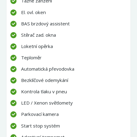
Tažné zařízení
El. ovl. oken
BAS brzdový assistent
Stěrač zad. okna
Loketní opěrka
Teploměr
Automatická převodovka
Bezklíčové odemykání
Kontrola tlaku v pneu
LED / Xenon světlomety
Parkovací kamera
Start stop systém
Adaptivní tempomat