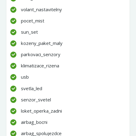
volant_nastavitelny
pocet_mist
sun_set
kozeny_paket_maly
parkovaci_senzory
klimatizace_rizena
usb
svetla_led
senzor_svetel
loket_operka_zadni
airbag_bocni
airbag_spolujezdce