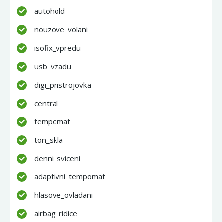
autohold
nouzove_volani
isofix_vpredu
usb_vzadu
digi_pristrojovka
central
tempomat
ton_skla
denni_sviceni
adaptivni_tempomat
hlasove_ovladani
airbag_ridice