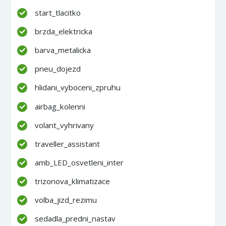
start_tlacitko
brzda_elektricka
barva_metalicka
pneu_dojezd
hlidani_vyboceni_zpruhu
airbag_kolenni
volant_vyhrivany
traveller_assistant
amb_LED_osvetleni_inter
trizonova_klimatizace
volba_jizd_rezimu
sedadla_predni_nastav