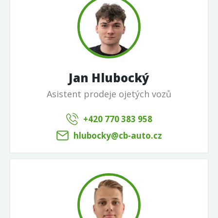
Jan Hlubocký
Asistent prodeje ojetých vozů
+420 770 383 958
hlubocky@cb-auto.cz