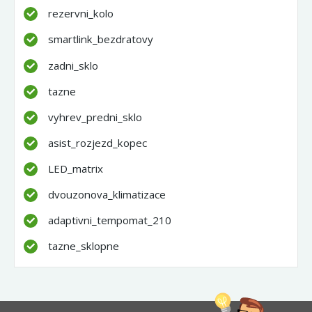
rezervni_kolo
smartlink_bezdratovy
zadni_sklo
tazne
vyhrev_predni_sklo
asist_rozjezd_kopec
LED_matrix
dvouzonova_klimatizace
adaptivni_tempomat_210
tazne_sklopne