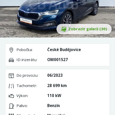
Zobrazit galerii (30)
Pobočka:
České Budějovice
ID inzerátu:
OM001527
Do provozu:
06/2023
Tachometr:
28 699 km
Výkon:
110 kW
Palivo:
Benzín