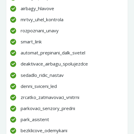
airbagy_hlavove
mrtvy_uhel_kontrola
rozpoznani_unavy
smart_link
automat_prepinani_dalk_svetel
deaktivace_airbagu_spolujezdce
sedadlo_ridic_nastav
denni_sviceni_led
zrcatko_zatmavovaci_vnitrni
parkovaci_senzory_predni
park_asistent
bezklicove_odemykani