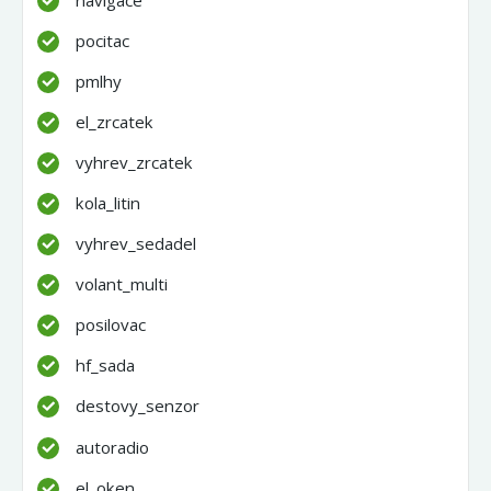
pocitac
pmlhy
el_zrcatek
vyhrev_zrcatek
kola_litin
vyhrev_sedadel
volant_multi
posilovac
hf_sada
destovy_senzor
autoradio
el_oken