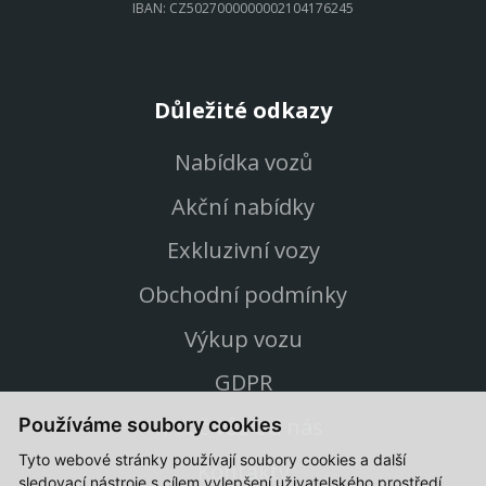
IBAN: CZ5027000000002104176245
Důležité odkazy
Nabídka vozů
Akční nabídky
Exkluzivní vozy
Obchodní podmínky
Výkup vozu
GDPR
Proč vůz od nás
Používáme soubory cookies
Tyto webové stránky používají soubory cookies a další
Kontakty
sledovací nástroje s cílem vylepšení uživatelského prostředí,