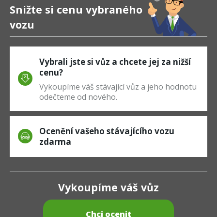
Snižte si cenu vybraného
vozu
Vybrali jste si vůz a chcete jej za nižší
cenu?
Vykoupíme váš stávající vůz a jeho hodnotu
odečteme od nového.
Ocenění vašeho stávajícího vozu
zdarma
Vykoupíme váš vůz
Chci ocenit