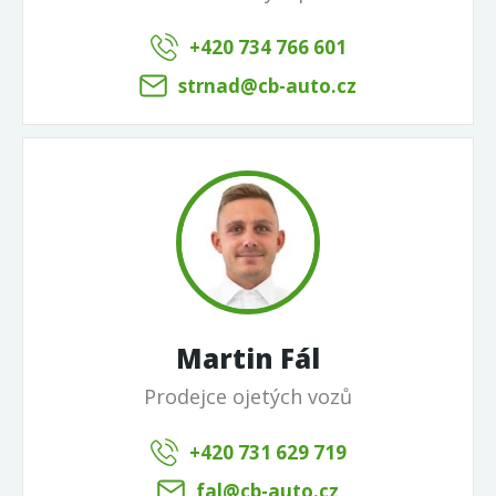
+420 734 766 601
strnad@cb-auto.cz
Martin Fál
Prodejce ojetých vozů
+420 731 629 719
fal@cb-auto.cz