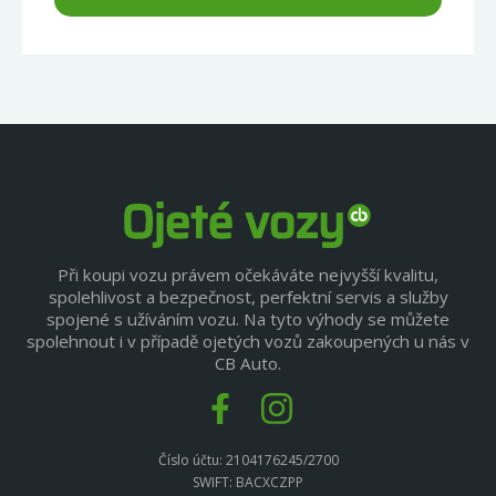
Při koupi vozu právem očekáváte nejvyšší kvalitu,
spolehlivost a bezpečnost, perfektní servis a služby
spojené s užíváním vozu. Na tyto výhody se můžete
spolehnout i v případě ojetých vozů zakoupených u nás v
CB Auto.
Číslo účtu: 2104176245/2700
SWIFT: BACXCZPP