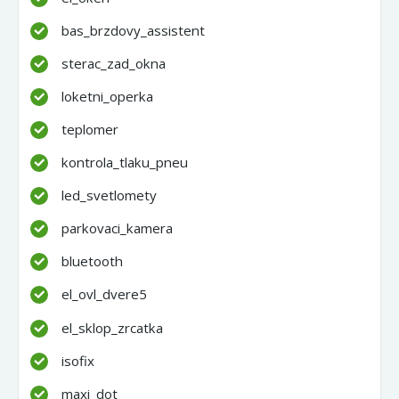
bas_brzdovy_assistent
sterac_zad_okna
loketni_operka
teplomer
kontrola_tlaku_pneu
led_svetlomety
parkovaci_kamera
bluetooth
el_ovl_dvere5
el_sklop_zrcatka
isofix
maxi_dot