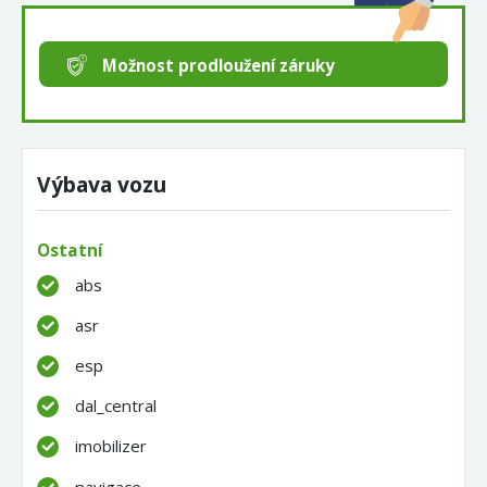
Možnost prodloužení záruky
Výbava vozu
Ostatní
abs
asr
esp
dal_central
imobilizer
navigace