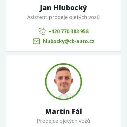
Jan Hlubocký
Asistent prodeje ojetých vozů
+420 770 383 958
hlubocky@cb-auto.cz
Martin Fál
Prodejce ojetých vozů