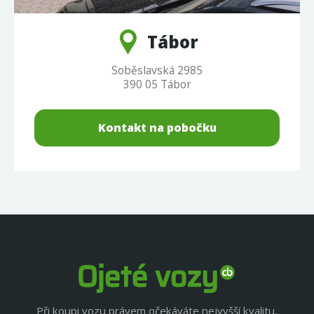
Tábor
Soběslavská 2985
390 05 Tábor
Kontakt na pobočku
Při koupi vozu právem očekáváte nejvyšší kvalitu,