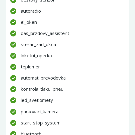
autoradio
el_oken
bas_brzdovy_assistent
sterac_zad_okna
loketni_operka
teplomer
automat_prevodovka
kontrola_tlaku_pneu
led_svetlomety
parkovaci_kamera
start_stop_system
bluetooth