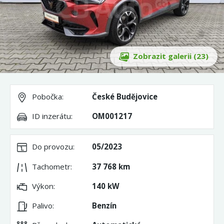
Zobrazit galerii (23)
Pobočka:
České Budějovice
ID inzerátu:
OM001217
Do provozu:
05/2023
Tachometr:
37 768 km
Výkon:
140 kW
Palivo:
Benzín