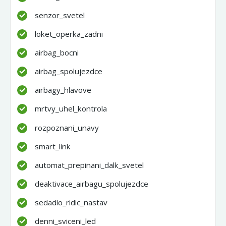
senzor_svetel
loket_operka_zadni
airbag_bocni
airbag_spolujezdce
airbagy_hlavove
mrtvy_uhel_kontrola
rozpoznani_unavy
smart_link
automat_prepinani_dalk_svetel
deaktivace_airbagu_spolujezdce
sedadlo_ridic_nastav
denni_sviceni_led