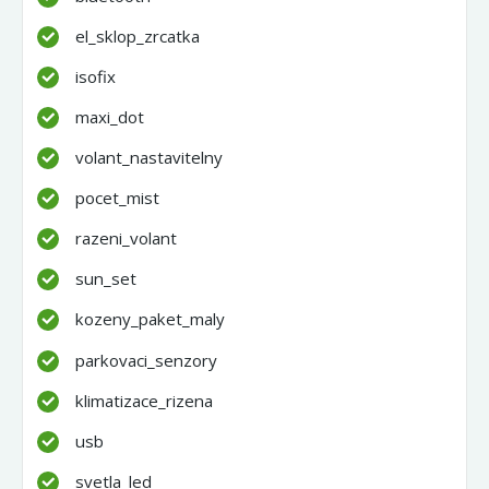
el_sklop_zrcatka
isofix
maxi_dot
volant_nastavitelny
pocet_mist
razeni_volant
sun_set
kozeny_paket_maly
parkovaci_senzory
klimatizace_rizena
usb
svetla_led