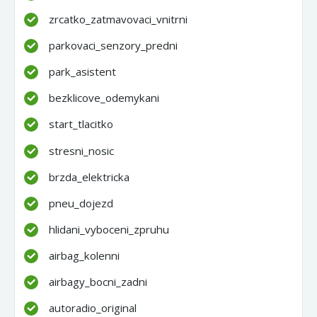
zrcatko_zatmavovaci_vnitrni
parkovaci_senzory_predni
park_asistent
bezklicove_odemykani
start_tlacitko
stresni_nosic
brzda_elektricka
pneu_dojezd
hlidani_vyboceni_zpruhu
airbag_kolenni
airbagy_bocni_zadni
autoradio_original