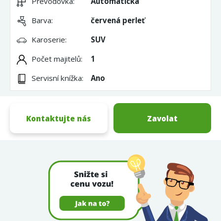
Převodovka:
Automatická
Barva:
červená perleť
Karoserie:
SUV
Počet majitelů:
1
Servisní knížka:
Ano
Kontaktujte nás
Zavolat