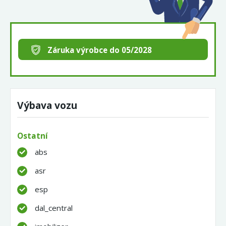
Záruka výrobce do 05/2028
Výbava vozu
Ostatní
abs
asr
esp
dal_central