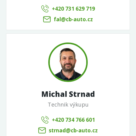
+420 731 629 719
fal@cb-auto.cz
Michal Strnad
Technik výkupu
+420 734 766 601
strnad@cb-auto.cz