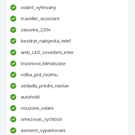
volant_vyhrivany
traveller_assistant
zasuvka_220v
bezdrat_nabijecka_telef
amb_LED_osvetleni_inter
trizonova_klimatizace
volba_jizd_rezimu
sedadla_predni_nastav
autohold
nouzove_volani
omezovac_rychlosti
asistent_vyparkovani