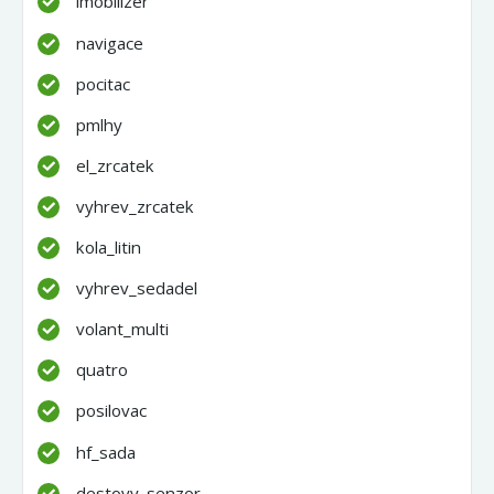
imobilizer
navigace
pocitac
pmlhy
el_zrcatek
vyhrev_zrcatek
kola_litin
vyhrev_sedadel
volant_multi
quatro
posilovac
hf_sada
destovy_senzor