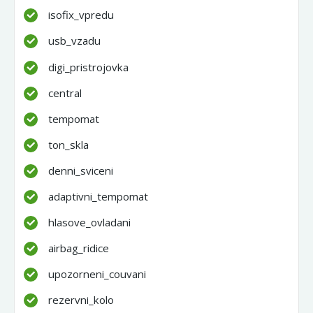
isofix_vpredu
usb_vzadu
digi_pristrojovka
central
tempomat
ton_skla
denni_sviceni
adaptivni_tempomat
hlasove_ovladani
airbag_ridice
upozorneni_couvani
rezervni_kolo