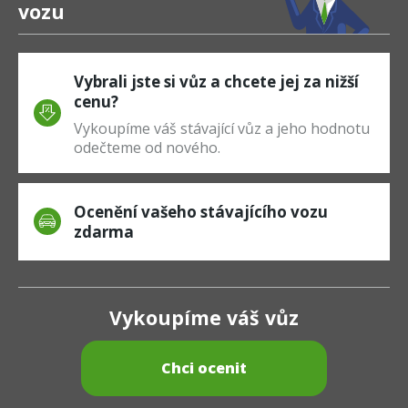
vozu
Vybrali jste si vůz a chcete jej za nižší
cenu?
Vykoupíme váš stávající vůz a jeho hodnotu
odečteme od nového.
Ocenění vašeho stávajícího vozu
zdarma
Vykoupíme váš vůz
Chci ocenit