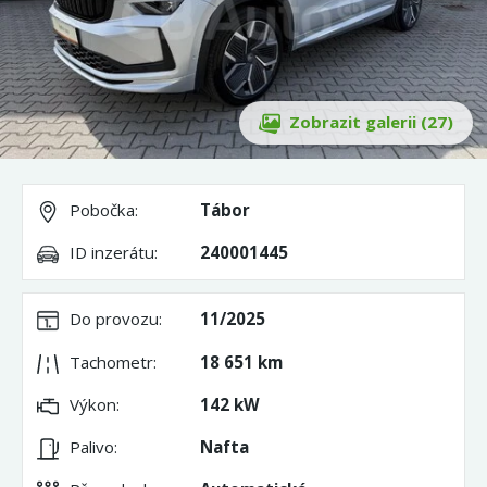
Zobrazit galerii (27)
Pobočka:
Tábor
ID inzerátu:
240001445
Do provozu:
11/2025
Tachometr:
18 651 km
Výkon:
142 kW
Palivo:
Nafta