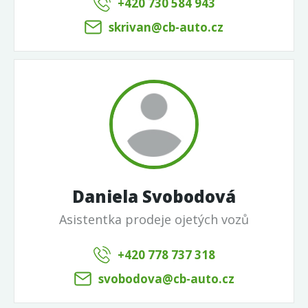
+420 730 584 943
skrivan@cb-auto.cz
Daniela Svobodová
Asistentka prodeje ojetých vozů
+420 778 737 318
svobodova@cb-auto.cz