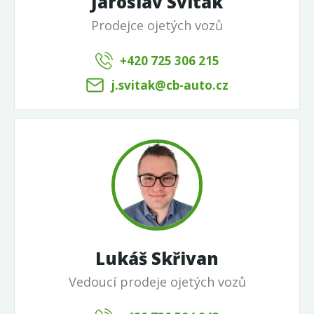
Jaroslav Sviták
Prodejce ojetých vozů
+420 725 306 215
j.svitak@cb-auto.cz
Lukáš Skřivan
Vedoucí prodeje ojetých vozů