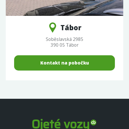
Tábor
Soběslavská 2985
390 05 Tábor
Kontakt na pobočku