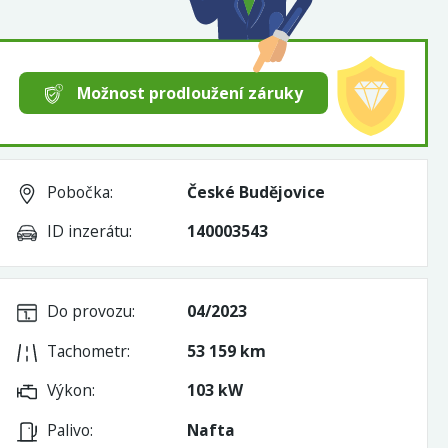
Možnost prodloužení záruky
Pobočka:
České Budějovice
ID inzerátu:
140003543
Do provozu:
04/2023
Tachometr:
53 159 km
Výkon:
103 kW
Palivo:
Nafta