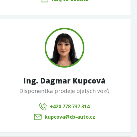
Ing. Dagmar Kupcová
Disponentka prodeje ojetých vozů
+420 778 737 314
kupcova@cb-auto.cz