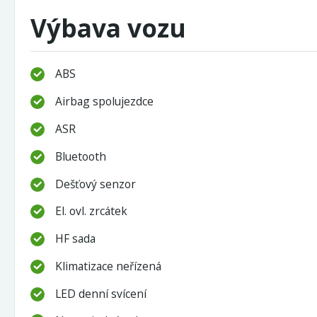
Výbava vozu
ABS
Airbag spolujezdce
ASR
Bluetooth
Dešťový senzor
El. ovl. zrcátek
HF sada
Klimatizace neřízená
LED denní svícení