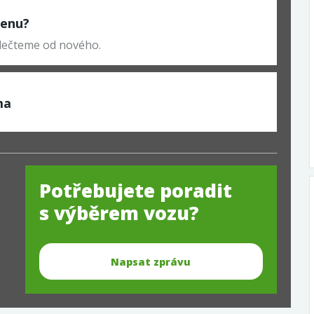
 cenu?
odečteme od nového.
ma
Potřebujete poradit
s výběrem vozu?
Napsat zprávu