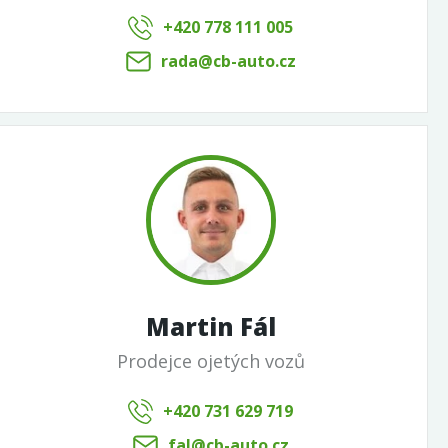
+420 778 111 005
rada@cb-auto.cz
Martin Fál
Prodejce ojetých vozů
+420 731 629 719
fal@cb-auto.cz