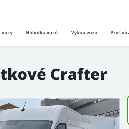
í vozy
Nabídka vozů
Výkup vozu
Proč vů
tkové Crafter