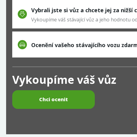
Vybrali jste si vůz a chcete jej za nižší
Vykoupíme váš stávající vůz a jeho hodnotu 
Ocenění vašeho stávajícího vozu zdar
Vykoupíme váš vůz
Chci ocenit