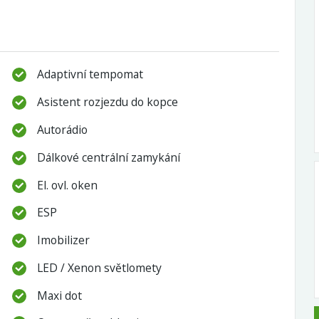
Adaptivní tempomat
Asistent rozjezdu do kopce
Autorádio
Dálkové centrální zamykání
El. ovl. oken
ESP
Imobilizer
LED / Xenon světlomety
Maxi dot