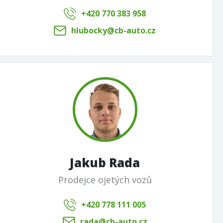
+420 770 383 958
hlubocky@cb-auto.cz
Jakub Rada
Prodejce ojetých vozů
+420 778 111 005
rada@cb-auto.cz