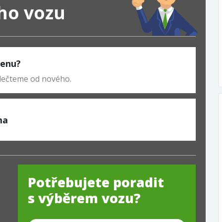
ého vozu
 cenu?
odečteme od nového.
ma
Potřebujete poradit
s výběrem vozu?