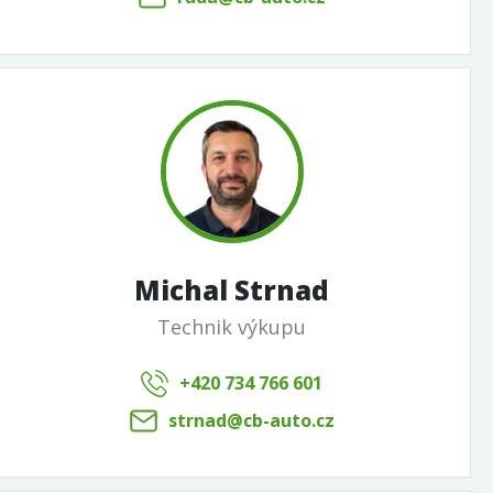
Michal Strnad
Technik výkupu
+420 734 766 601
strnad@cb-auto.cz