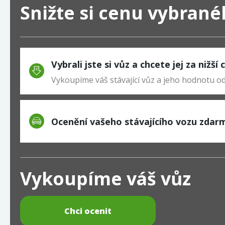
Snižte si cenu vybran
Vybrali jste si vůz a chcete jej za nižší
Vykoupíme váš stávající vůz a jeho hodnotu 
Ocenění vašeho stávajícího vozu zdar
Vykoupíme váš vůz
Chci ocenit