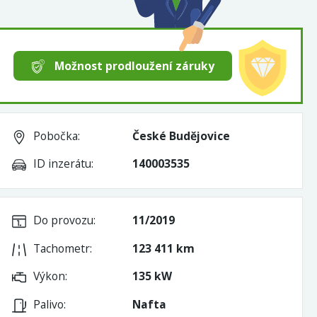
Možnost prodloužení záruky
Pobočka:
České Budějovice
ID inzerátu:
140003535
Do provozu:
11/2019
Tachometr:
123 411 km
Výkon:
135 kW
Palivo:
Nafta