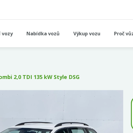
í vozy
Nabídka vozů
Výkup vozu
Proč vů
ombi 2,0 TDI 135 kW Style DSG