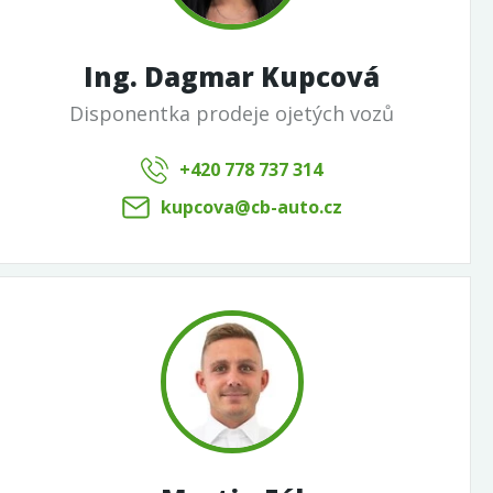
Ing. Dagmar Kupcová
Disponentka prodeje ojetých vozů
+420 778 737 314
kupcova@cb-auto.cz