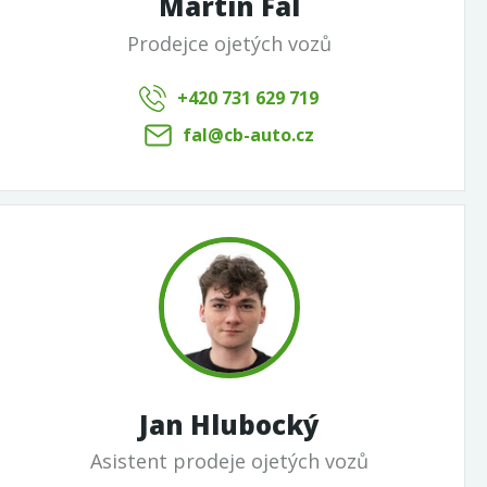
Martin Fál
Prodejce ojetých vozů
+420 731 629 719
fal@cb-auto.cz
Jan Hlubocký
Asistent prodeje ojetých vozů