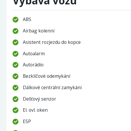
Výbava vozu
ABS
Airbag kolenní
Asistent rozjezdu do kopce
Autoalarm
Autorádio
Bezklíčové odemykání
Dálkové centrální zamykání
Dešťový senzor
El. ovl. oken
ESP