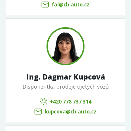
fal@cb-auto.cz
Ing. Dagmar Kupcová
Disponentka prodeje ojetých vozů
+420 778 737 314
kupcova@cb-auto.cz