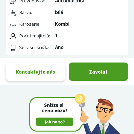
Převodovka:
Automatická
Barva:
bílá
Karoserie:
Kombi
Počet majitelů:
1
Servisní knížka:
Ano
Kontaktujte nás
Zavolat