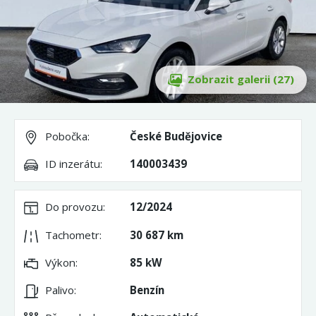
Zobrazit galerii (27)
Pobočka:
České Budějovice
ID inzerátu:
140003439
Do provozu:
12/2024
Tachometr:
30 687 km
Výkon:
85 kW
Palivo:
Benzín