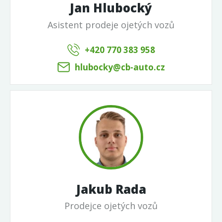
Jan Hlubocký
Asistent prodeje ojetých vozů
+420 770 383 958
hlubocky@cb-auto.cz
Jakub Rada
Prodejce ojetých vozů