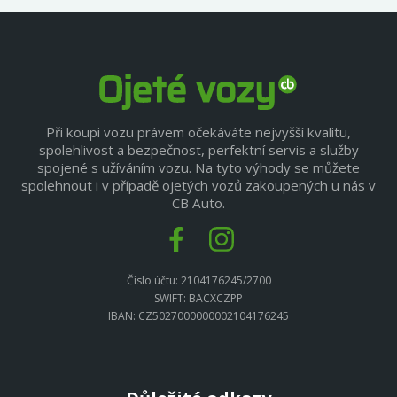
Při koupi vozu právem očekáváte nejvyšší kvalitu,
spolehlivost a bezpečnost, perfektní servis a služby
spojené s užíváním vozu. Na tyto výhody se můžete
spolehnout i v případě ojetých vozů zakoupených u nás v
CB Auto.
Číslo účtu: 2104176245/2700
SWIFT: BACXCZPP
IBAN: CZ5027000000002104176245