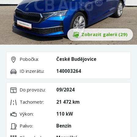
Zobrazit galerii (29)
Pobočka:
České Budějovice
ID inzerátu:
140003264
Do provozu:
09/2024
Tachometr:
21 472 km
Výkon:
110 kW
Palivo:
Benzín