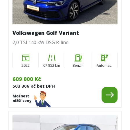
Volkswagen Golf Variant
2,0 TSI 140 kW DSG R-line
2022
67 852 km
Benzín
Automat.
609 000 Kč
503 306 Kč bez DPH