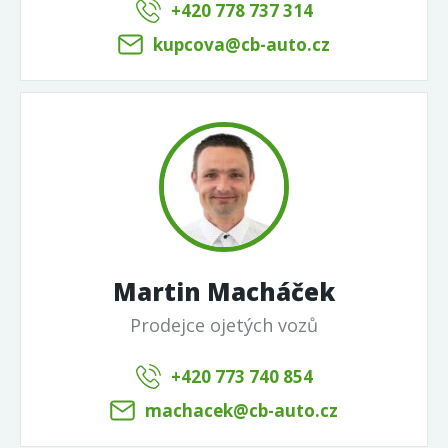
+420 778 737 314
kupcova@cb-auto.cz
Martin Macháček
Prodejce ojetých vozů
+420 773 740 854
machacek@cb-auto.cz