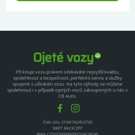
Při koupi vozu právem očekáváte nejvyšší kvalitu,
spolehlivost a bezpečnost, perfektní servis a služby
spojené s užíváním vozu. Na tyto výhody se můžete
spolehnout i v případě ojetých vozů zakoupených u nás v
CB Auto.
Číslo účtu: 2104176245/2700
SWIFT: BACXCZPP
IBAN: CZ5027000000002104176245