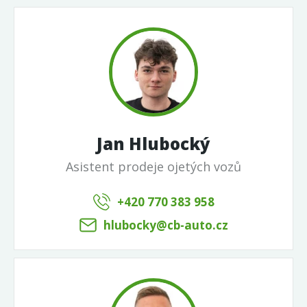
Jan Hlubocký
Asistent prodeje ojetých vozů
+420 770 383 958
hlubocky@cb-auto.cz