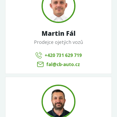
Martin Fál
Prodejce ojetých vozů
+420 731 629 719
fal@cb-auto.cz